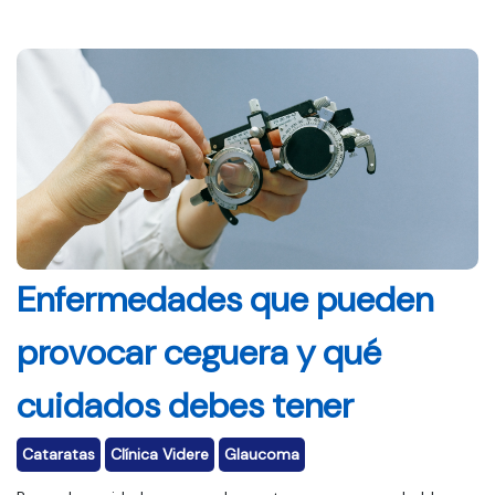
Enfermedades que pueden
provocar ceguera y qué
cuidados debes tener
Cataratas
Clínica Videre
Glaucoma