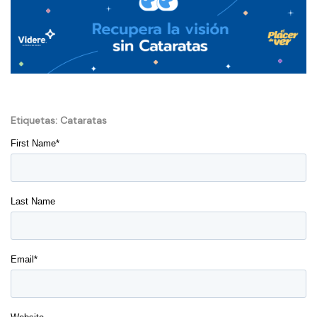
Etiquetas:
Cataratas
First Name
*
Last Name
Email
*